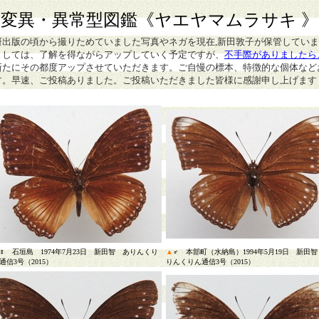
★
変異・異常型図鑑
《ヤエヤマムラサキ 》
研出版の頃から撮りためていました写真やネガを現在,新田敦子が保管してい
ましては、了解を得ながらアップしていく予定ですが、
不手際がありましたら
新たにその都度アップさせていただきます。ご自慢の標本、特徴的な個体など
す。早速、ご投稿ありました。ご投稿いただきました皆様に感謝申し上げます
♀ 石垣島 1974年7月23日 新田智 ありんくり
▲
♂ 本部町（水納島）1994年5月19日 新田
通信3号（2015）
りんくりん通信3号（2015）