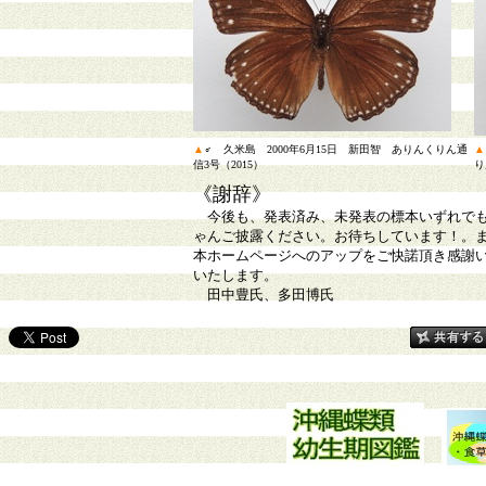
▲
♂ 久米島 2000年6月15日 新田智 ありんくりん通
▲
信3号（2015）
り
《謝辞》
今後も、発表済み、未発表の標本いずれで
ゃんご披露ください。お待ちしています！。
本ホームページへのアップをご快諾頂き感謝
いたします。
田中豊氏、多田博氏