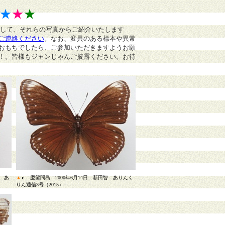
★
★
★
まして、それらの写真からご紹介いたします
ご連絡ください
。
なお、変異のある標本や異常
おもちでしたら、ご参加いただきますようお願
！。皆様もジャンじゃんご披露ください。お待
智 あ
▲
♂ 慶留間島 2000年6月14日 新田智 ありんく
りん通信3号（2015）