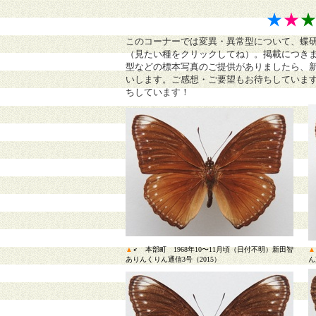
★
★
このコーナーでは変異・異常型について、蝶
（見たい種をクリックしてね）。掲載につき
型などの標本写真のご提供がありましたら、
いします。ご感想・ご要望もお待ちしていま
ちしています！
▲
♂ 本部町 1968年10〜11月頃（日付不明）新田智
▲
ありんくりん通信3号（2015）
ん