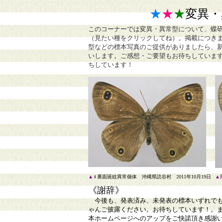
★
★
★
変異・
このコーナーでは変異・異常型について、蝶
（見たい種をクリックしてね）。掲載につき
型などの標本写真のご提供がありましたら、
いします。ご感想・ご要望もお待ちしていま
ちしています！
▲
♀裏面斑紋異常個体 沖縄県読谷村 2011年10月19日
▲
《謝辞》
今後も、発表済み、未発表の標本いずれで
ゃんご披露ください。お待ちしています！。
本ホームページへのアップをご快諾頂き感謝