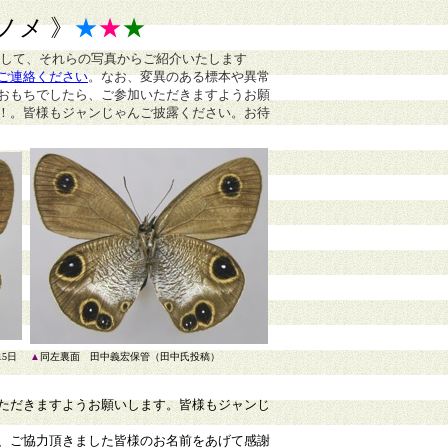
ノメ 》
★
★
★
まして、それらの写真からご紹介いたします
ご連絡ください
。
なお、変異のある標本や異常
おもちでしたら、ご参加いただきますようお願
！。皆様もジャンじゃんご披露ください。お待
5日
▲
同左裏面
田中義宏保管（田中氏投稿）
ただきますようお願いします。皆様もジャンじ
、ご協力頂きました皆様のお名前をあげて感謝