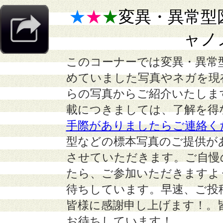
★
★
★
変異・異常型
ャノ
このコーナーでは変異・異常
めていました写真やネガを現
らの写真からご紹介いたしま
載につきましては、了解を得
手際がありましたらご連絡く
型などの標本写真のご提供が
させていただきます。ご自慢
たら、ご参加いただきますよ
待ちしています。早速、ご投
皆様に感謝申し上げます！。
お待ちしています！