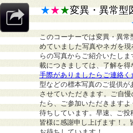
★
★
★
変異・異常型
このコーナーでは変異・異常
めていました写真やネガを現
らの写真からご紹介いたしま
載につきましては、了解を得
手際がありましたらご連絡く
型などの標本写真のご提供が
させていただきます。ご自慢
たら、ご参加いただきますよ
待ちしています。早速、ご投
皆様に感謝申し上げます！。
お待ちしています！