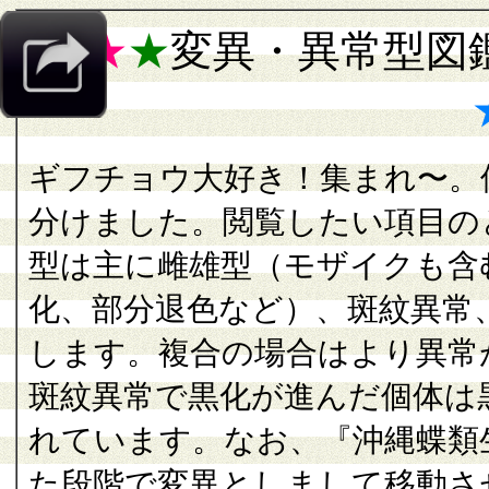
★
★
★
変異・異常型図
ギフチョウ大好き！集まれ〜。
分けました。閲覧したい項目の
型は主に雌雄型（モザイクも含
化、部分退色など）、斑紋異常
します。複合の場合はより異常
斑紋異常で黒化が進んだ個体は
れています。なお、『沖縄蝶類
た段階で変異としまして移動さ