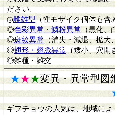
ださい。
◎
雌雄型
（性モザイク個体も含
◎
色彩異常・鱗粉異常
（黒化、
◎
斑紋異常
（消失・減退、拡大
◎
翅形・翅脈異常
（矮小、穴開
◎雑種・雑交
★
★
★
変異・異常型図
ギフチョウの人気は、地域によ