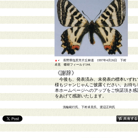
▲
♂ 長野県塩尻市片丘林道 1997年4月26日 下村
卓見
蝶研フィールド144.
《謝辞》
今後も、発表済み、未発表の標本いずれで
様もジャンじゃんご披露ください。お待ち
本ホームページへのアップをご快諾頂き感
をあげて感謝いたします。
浅輪範行氏、下村卓見氏、
渡辺正利
氏