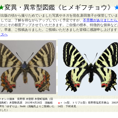
★
変異・異常型図鑑
《ヒメギフチョウ》
研出版の頃から撮りためていました写真やネガを現在,新田敦子が保管してい
ましては、了解を得ながらアップしていく予定ですが、
不手際がありましたら
新たにその都度アップさせていただきます。ご自慢の標本、特徴的な個体など
す。早速、ご投稿ありました。ご投稿いただきました皆様に感謝申し上げます
クスへ
メオシス個体 長野県 木曽郡 木曽町福島（旧
福島町）木曽駒高原 2013年4月28日 浅輪範
▲
♂（w型、トリプル型）長野県塩尻市東山 2002
刊「ゆずりは」No66（浅輪氏よりご投稿いた
14日 下村卓見
.
した） .