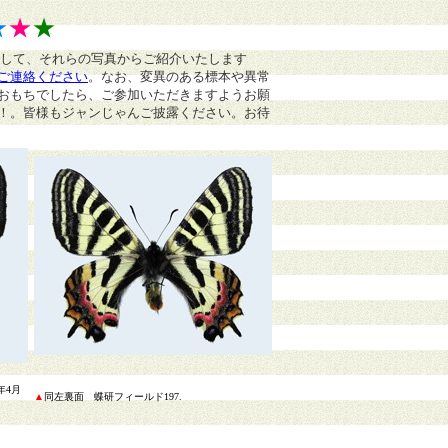
★
★
★
まして、それらの写真からご紹介いたします
ご連絡ください
。
なお、変異のある標本や異常
おもちでしたら、ご参加いただきますようお願
！。皆様もジャンじゃんご披露ください。お待
年4月
▲
同左裏面
蝶研フィールド197.