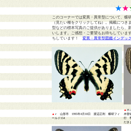
★
★
このコーナーでは変異・異常型について、蝶
（見たい種をクリックしてね）。掲載につき
型などの標本写真のご提供がありましたら、
いします。ご感想・ご要望もお待ちしていま
ちしています！
変異・異常型図鑑インデッ
▲
ホ
▲
♂ 山形市 1995年4月18日 渡辺正利
蝶研フィ
木曽
ールド154
行
季
だきま