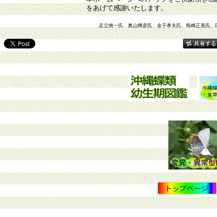
をあげて感謝いたします。
足立慎一氏、奥山輝彦氏、金子孝夫氏、島崎正美氏、