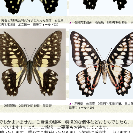
♀黄色と青緑紋がモザイクになった個体 石垣島
▲
♀色彩異常個体 石垣島 1999年10月15日 
003年9月29日 足立慎一 蝶研フィールド220
▲
♀赤斑型 佐賀市 2002年4月2日羽化 奥
♀ 波照間島 2003年10月19日 新田智
蝶研フィールド203
もかまいません。ご自慢の標本、特徴的な個体などおもちでしたら、
しています！。また、ご感想・ご要望もお待ちしています。
謝いたします。重ねてご投稿いただきました皆様に感謝申し上げます！