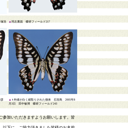
手塚浩
▲
同左裏面 蝶研フィールド217
山輝彦
▲
♀外縁が白く縁取りされた個体 石垣島 2005年8
月3日 田中敏博 蝶研フィールド243
ご参加いただきますようお願いします。皆
。以下に、ご協力頂きました皆様のお名前