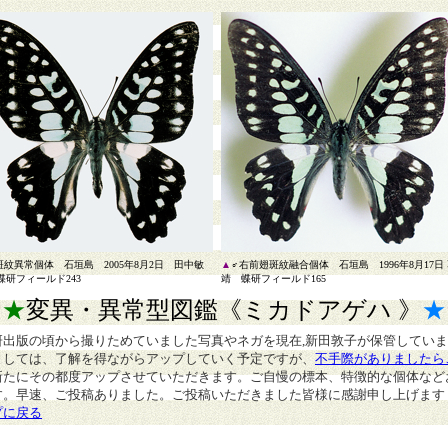
斑紋異常個体 石垣島 2005年8月2日 田中敏
▲
♂右前翅斑紋融合個体 石垣島 1996年8月17日
蝶研フィールド243
靖 蝶研フィールド165
★
★
変異・異常型図鑑
《ミカドアゲハ 》
★
研出版の頃から撮りためていました写真やネガを現在,新田敦子が保管してい
ましては、了解を得ながらアップしていく予定ですが、
不手際がありましたら
新たにその都度アップさせていただきます。ご自慢の標本、特徴的な個体など
す。早速、ご投稿ありました。ご投稿いただきました皆様に感謝申し上げます
プに戻る