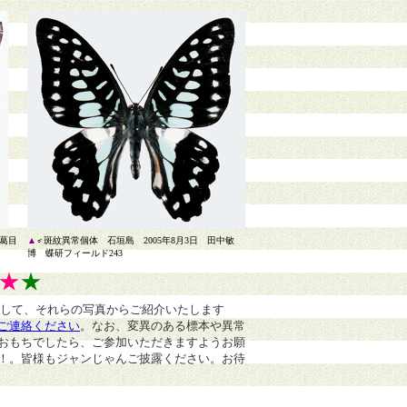
 葛目
▲
♂斑紋異常個体 石垣島 2005年8月3日 田中敏
博 蝶研フィールド243
★
★
まして、それらの写真からご紹介いたします
ご連絡ください
。
なお、変異のある標本や異常
おもちでしたら、ご参加いただきますようお願
！。皆様もジャンじゃんご披露ください。お待