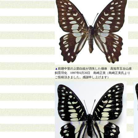
▲
前翅中室の上部白紋が消失した個体 高知市五台山産
飼育羽化 1997年6月20日 島崎正美（島崎正美氏より
ご投稿頂きました。感謝申し上げます）