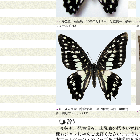
▲
♀黄色型 石垣島 2003年6月16日 足立慎一 蝶研
▲
フィールド213
2
▲
♀ 鹿児島県口永良部島 2002年9月23日 藤田清
▲
和 蝶研フィールド199
《謝辞》
今後も、発表済み、未発表の標本いずれで
様もジャンじゃんご披露ください。お待ち
本ホームページへのアップをご快諾頂き感