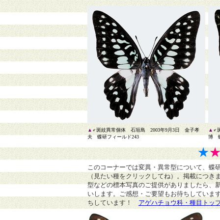
▲
♂斑紋異常個体 石垣島 2003年9月3日 金子孝
▲
♂
夫 蝶研フィールド243
博 
★
このコーナーでは変異・異常型について、蝶
（見たい種をクリックしてね）。掲載につき
型などの標本写真のご提供がありましたら、
いします。ご感想・ご要望もお待ちしていま
ちしています！
アゲハチョウ科・種目トッ