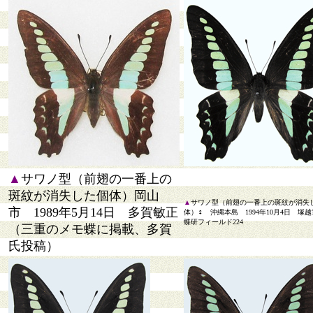
▲
サワノ型（前翅の一番上の
斑紋が消失した個体）岡山
▲
サワノ型（前翅の一番上の斑紋が消失
市 1989年5月14日 多賀敏正
体）♀ 沖縄本島 1994年10月4日 
蝶研フィールド224
（三重のメモ蝶に掲載、多賀
氏投稿）