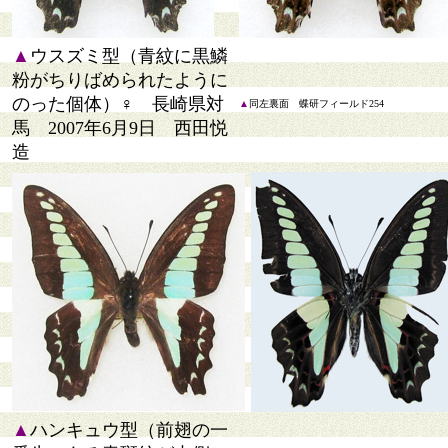
▲
ウスズミ型（青紋に黒鱗
粉がちりばめられたように
のった個体）♀ 長崎県対
▲
同左裏面 蝶研フィールド254
馬 2007年6月9日 西田悦
造
▲
ハンキュウ型（前翅の一