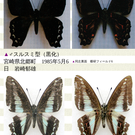
▲
♂スルスミ型（黒化）
宮崎県北郷町 1985年5月6
▲
同左裏面 蝶研フィールド6
日 岩崎郁雄