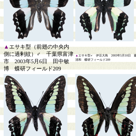
▲
エサキ型（前翅の中央内
側に過剰紋）♂ 千葉県富津
▲
エサキ型♂ 伊豆大島 2003年5月10日 
清和 蝶研フィールド209
市 2003年5月6日 田中敏
博 蝶研フィールド209