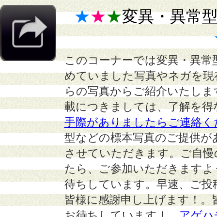
★
★
★
変異・異常
このコーナーでは変異・異常
めていました写真やネガを現
らの写真からご紹介いたしま
載につきましては、了解を得
手際がありましたらご連絡く
型などの標本写真のご提供が
させていただきます。ご自慢
たら、ご参加いただきますよ
待ちしています。早速、ご投
皆様に感謝申し上げます！。
お待ちしています！
アゲハ