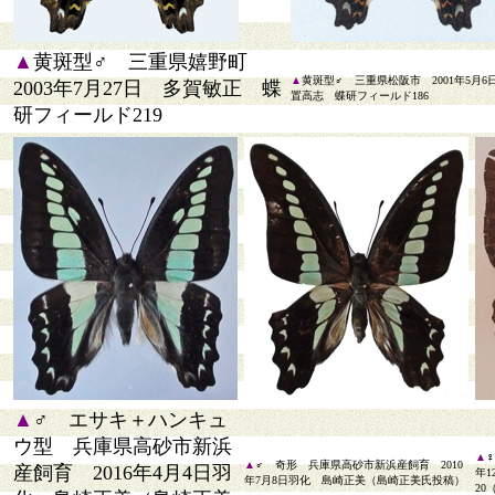
▲
黄斑型♂ 三重県嬉野町
▲
黄斑型♂ 三重県松阪市 2001年5月6
2003年7月27日 多賀敏正 蝶
置高志 蝶研フィールド186
研フィールド219
▲
♂ エサキ＋ハンキュ
ウ型 兵庫県高砂市新浜
▲
▲
♂ 奇形 兵庫県高砂市新浜産飼育 2010
産飼育 2016年4月4日羽
年1
年7月8日羽化 島崎正美（島崎正美氏投稿）
20