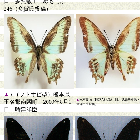
日 多賀敏正 めもてふ
246（多賀氏投稿）
▲
♀（フトオビ型）熊本県
▲
同左裏面（KORASANA 82、築島基樹氏
玉名郡南関町 2009年8月1
津洋臣氏投稿）
日 時津洋臣