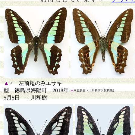
▲
♂ 左前翅のみエサキ
型 徳島県海陽町 2018年
▲
同左裏面（十川和樹氏投稿頂）
5月5日 十川和樹