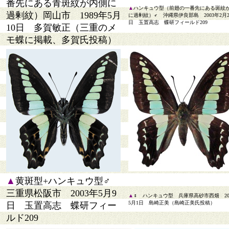
番先にある青斑紋が内側に
▲
ハンキュウ型（前翅の一番先にある斑紋
過剰紋）岡山市 1989年5月
に過剰紋）♂ 沖縄県伊良部島 2003年2月2
日 玉置高志 蝶研フィールド209
10日 多賀敏正（三重のメ
モ蝶に掲載、多賀氏投稿）
▲
黄斑型+ハンキュウ型♂
三重県松阪市 2003年5月9
▲
♀ ハンキュウ型 兵庫県高砂市西畑 20
5月1日 島崎正美（島崎正美氏投稿）
日 玉置高志 蝶研フィー
ルド209