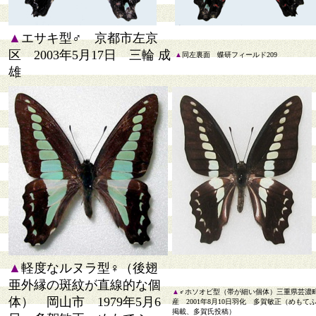
▲
エサキ型♂ 京都市左京
区 2003年5月17日 三輪 成
▲
同左裏面 蝶研フィールド209
雄
▲
軽度なルヌラ型♀（後翅
亜外縁の斑紋が直線的な個
▲
♂ホソオビ型（帯が細い個体）三重県芸濃
体） 岡山市 1979年5月6
産 2001年8月10日羽化 多賀敏正（めもて
掲載、多賀氏投稿）