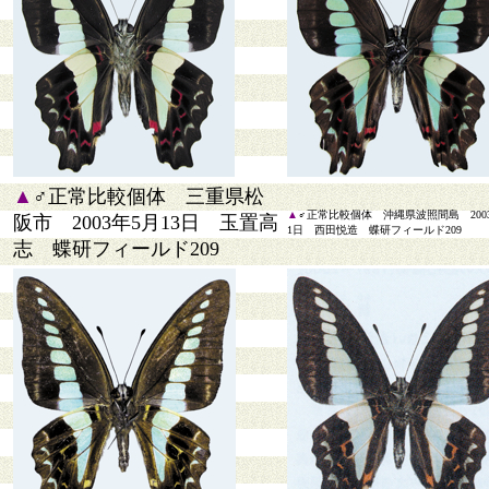
▲
♂正常比較個体 三重県松
▲
♂正常比較個体 沖縄県波照間島 200
阪市 2003年5月13日 玉置高
1日 西田悦造 蝶研フィールド209
志 蝶研フィールド209