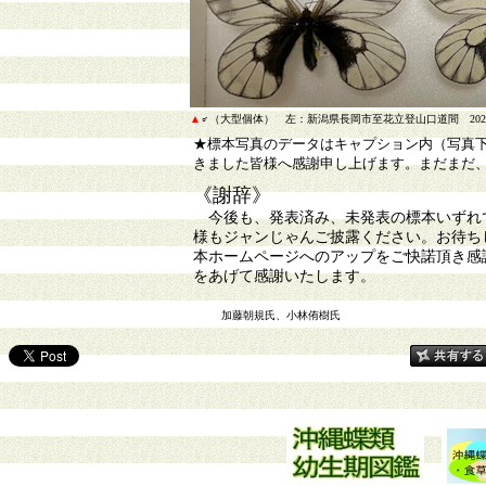
▲
♂（大型個体） 左：新潟県長岡市至花立登山口道間 202
★標本写真のデータはキャプション内（写真
きました皆様へ感謝申し上げます。まだまだ
《謝辞》
今後も、発表済み、未発表の標本いずれで
様もジャンじゃんご披露ください。お待ち
本ホームページへのアップをご快諾頂き感
をあげて感謝いたします。
加藤朝規
氏
、
小林侑樹
氏