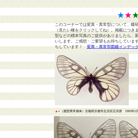
★
★
このコーナーでは変異・異常型について、蝶
（見たい種をクリックしてね）。掲載につき
型などの標本写真のご提供がありましたら、
いします。ご感想・ご要望もお待ちしていま
ちしています！
変異・異常型図鑑インデッ
▲
♂（翅型異常個体）京都府京都市左京区広河原 1983年5