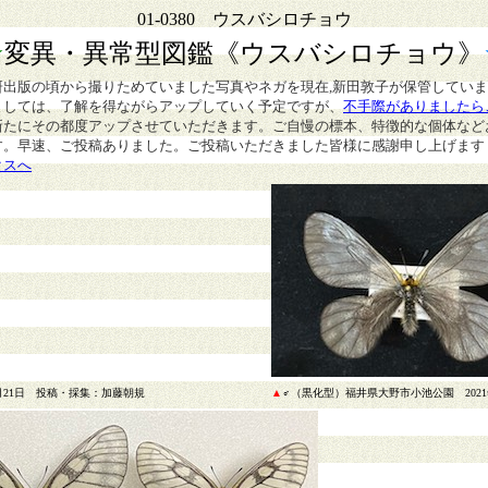
01-0380 ウスバシロチョウ
★
変異・異常型図鑑
《ウスバシロチョウ》
研出版の頃から撮りためていました写真やネガを現在,新田敦子が保管してい
ましては、了解を得ながらアップしていく予定ですが、
不手際がありましたら
新たにその都度アップさせていただきます。ご自慢の標本、特徴的な個体など
す。早速、ご投稿ありました。ご投稿いただきました皆様に感謝申し上げます
クスへ
月21日 投稿・採集：加藤朝規
▲
♂（黒化型）福井県大野市小池公園 202