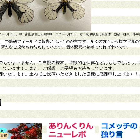
1年5月15日。中：富山県富山市婦中町 2022年5月20日。右：岐阜県産比較個体 投稿・採集：小林
下）で蝶研フィールドに報告されたものが主です。多くの方々から標本写真の
、新たなご投稿もお待ちしています。個体変異の参考になれば幸いです。
もかまいません。ご自慢の標本、特徴的な個体などおもちでしたら、
しています！。また、ご感想・ご要望もお待ちしています。
謝いたします。重ねてご投稿いただきました皆様に感謝申し上げます！