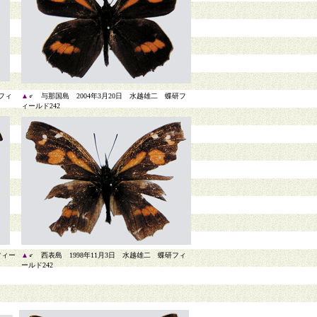
フィ
▲
♂ 与那国島 2004年3月20日 水越雄二 蝶研フ
ィールド242
フィー
▲
♂ 西表島 1998年11月3日 水越雄二 蝶研フィ
ールド242