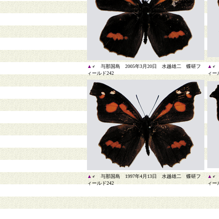
▲
♂ 与那国島 2005年3月20日 水越雄二 蝶研フ
▲
♂
ィールド242
ィール
▲
♂ 与那国島 1997年4月13日 水越雄二 蝶研フ
▲
♂
ィールド242
ィール