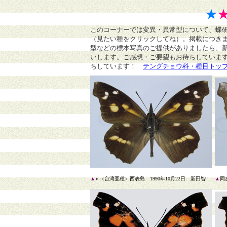
★
このコーナーでは変異・異常型について、蝶
（見たい種をクリックしてね）。掲載につき
型などの標本写真のご提供がありましたら、
いします。ご感想・ご要望もお待ちしていま
ちしています！
テングチョウ科・種目トッ
▲
♂（台湾亜種）西表島 1990年10月22日 新田智
▲
同