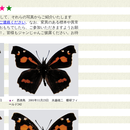
★
★
まして、それらの写真からご紹介いたします
ご連絡ください
。
なお、変異のある標本や異常
おもちでしたら、ご参加いただきますようお願
！。皆様もジャンじゃんご披露ください。お待
6日
▲
♂ 西表島 2001年11月23日 水越雄二 蝶研フィ
ールド242