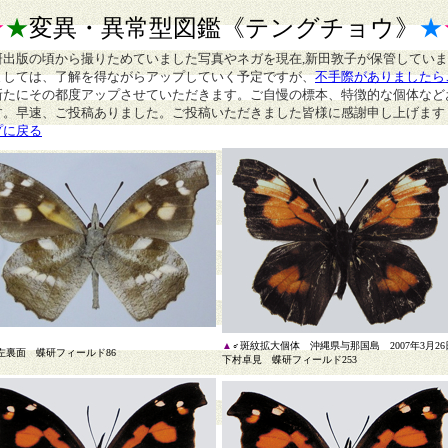
★
★
変異・異常型図鑑
《テングチョウ》
★
研出版の頃から撮りためていました写真やネガを現在,新田敦子が保管してい
ましては、了解を得ながらアップしていく予定ですが、
不手際がありましたら
新たにその都度アップさせていただきます。ご自慢の標本、特徴的な個体など
す。早速、ご投稿ありました。ご投稿いただきました皆様に感謝申し上げます
プに戻る
▲
♂斑紋拡大個体 沖縄県与那国島 2007年3月2
左裏面 蝶研フィールド86
下村卓見 蝶研フィールド253