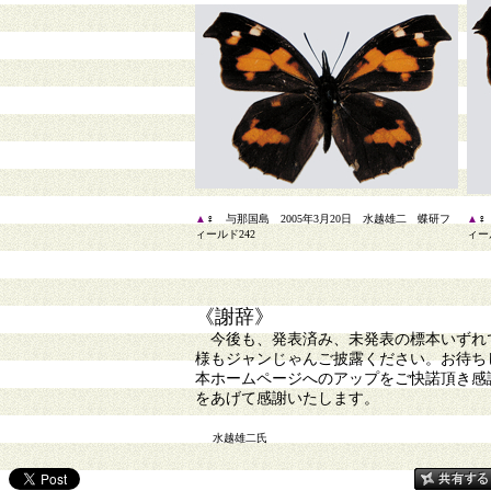
▲
♀ 与那国島 2005年3月20日 水越雄二 蝶研フ
▲
♀
ィールド242
ィー
《謝辞》
今後も、発表済み、未発表の標本いずれで
様もジャンじゃんご披露ください。お待ち
本ホームページへのアップをご快諾頂き感
をあげて感謝いたします。
水越雄二氏