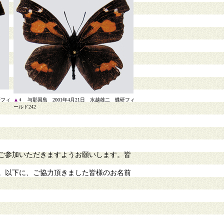
研フィ
▲
♀ 与那国島 2001年4月21日 水越雄二 蝶研フィ
ールド242
ご参加いただきますようお願いします。皆
。以下に、ご協力頂きました皆様のお名前