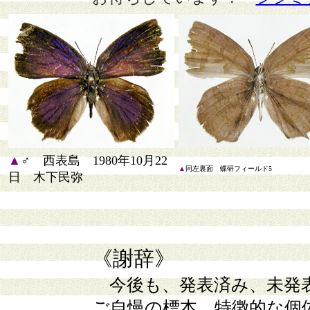
▲
♂ 西表島 1980年10月22
▲
同左裏面 蝶研フィールド5
日 木下民弥
《謝辞》
今後も、発表済み、未発
ご自慢の標本、特徴的な個