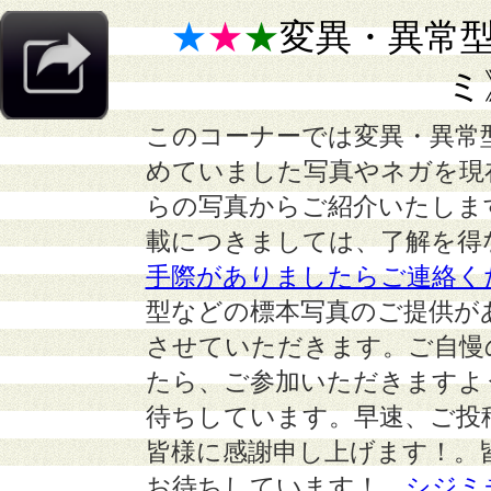
★
★
★
変異・異常
ミ
このコーナーでは変異・異常
めていました写真やネガを現
らの写真からご紹介いたしま
載につきましては、了解を得
手際がありましたらご連絡く
型などの標本写真のご提供が
させていただきます。ご自慢
たら、ご参加いただきますよ
待ちしています。早速、ご投
皆様に感謝申し上げます！。
お待ちしています！
シジミ