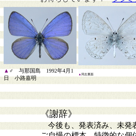
▲
♂ 与那国島 1992年4月1
▲
同左裏面
日 小路嘉明
《謝辞》
今後も、発表済み、未発
ご自慢の標本、特徴的な個