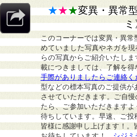
★
★
★
変異・異常
ミ
このコーナーでは変異・異常
めていました写真やネガを現
らの写真からご紹介いたしま
載につきましては、了解を得
手際がありましたらご連絡く
型などの標本写真のご提供が
させていただきます。ご自慢
たら、ご参加いただきますよ
待ちしています。早速、ご投
皆様に感謝申し上げます！。
お待ちしています！
シジミ