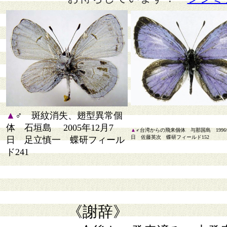
▲
♂ 斑紋消失、翅型異常個
体 石垣島 2005年12月7
▲
♂台湾からの飛来個体 与那国島 1996年
日 佐藤英次 蝶研フィールド152
日 足立慎一 蝶研フィール
ド241
《謝辞》