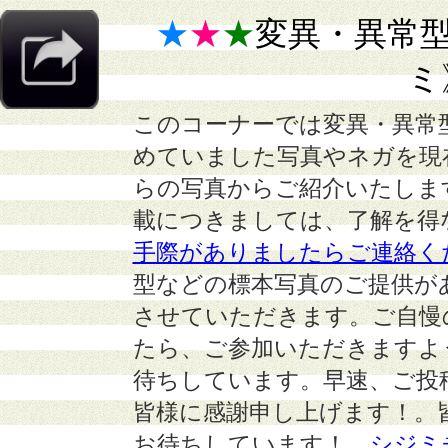
★
★
★
変異・異常
ミ
このコーナーでは変異・異常
めていました写真やネガを現
らの写真からご紹介いたしま
載につきましては、了解を得
手際がありましたらご連絡く
型などの標本写真のご提供が
させていただきます。ご自慢
たら、ご参加いただきますよ
待ちしています。早速、ご投
皆様に感謝申し上げます！。
お待ちしています！
シジミ