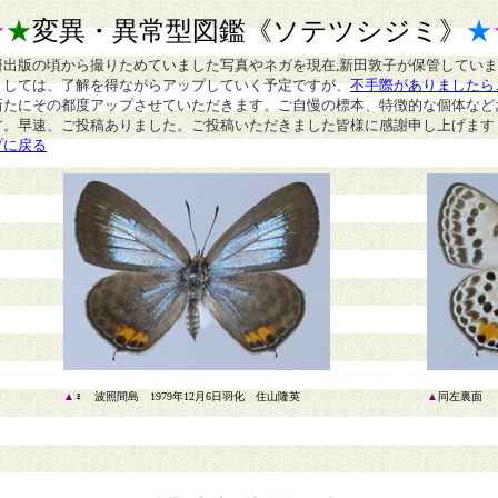
★
★
変異・異常型図鑑
《ソテツシジミ》
★
研出版の頃から撮りためていました写真やネガを現在,新田敦子が保管してい
ましては、了解を得ながらアップしていく予定ですが、
不手際がありましたら
新たにその都度アップさせていただきます。ご自慢の標本、特徴的な個体など
す。早速、ご投稿ありました。ご投稿いただきました皆様に感謝申し上げます
プに戻る
▲
♀ 波照間島 1979年12月6日羽化 住山隆英
▲
同左裏面