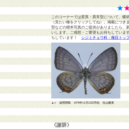
★
このコーナーでは変異・異常型について、蝶
（見たい種をクリックしてね）。掲載につき
型などの標本写真のご提供がありましたら、
いします。ご感想・ご要望もお待ちしていま
ちしています！
シジミチョウ科・種目トッ
▲
♂ 波照間島 1979年11月25日羽化 住山隆英
《謝辞》