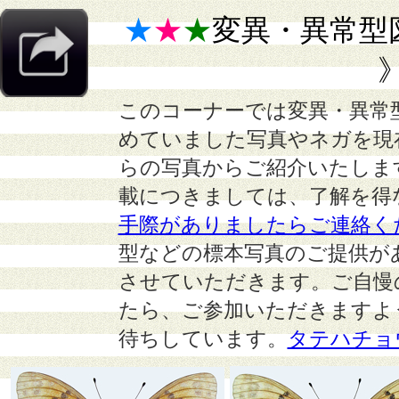
★
★
★
変異・異常型
このコーナーでは変異・異常
めていました写真やネガを現
らの写真からご紹介いたしま
載につきましては、了解を得
手際がありましたらご連絡く
型などの標本写真のご提供が
させていただきます。ご自慢
たら、ご参加いただきますよ
待ちしています。
タテハチョ