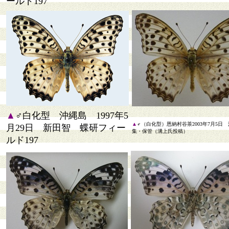
ールド197
▲
♂白化型 沖縄島 1997年5
▲
♂（白化型）恩納村谷茶2003年7月5日
月29日 新田智 蝶研フィー
集・保管（溝上氏投稿）
ルド197