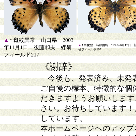
▲
♀斑紋異常 山口県 2003
▲
♀白化型 与那国島 1995年6月17日
年11月1日 後藤和夫 蝶研
研フィールド197
フィールド217
《謝辞》
今後も、発表済み、未発
ご自慢の標本、特徴的な個
だきますようお願いします
さい。お待ちしています！
しています。
本ホームページへのアップ