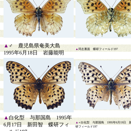
▲
♂ 鹿児島県奄美大島
▲
同左裏面 蝶研フィールド197
1995年6月18日 岩藤能明
▲
白化型 与那国島 1995年
▲
♂白化型 与那国島 1995年6月19日
6月17日 新田智 蝶研フィ
研フィールド197