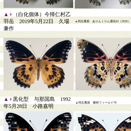
▲
♀（白化個体）今帰仁村乙
羽岳 2019年5月22日 久場
▲
同左裏面 ありんくりん通信42（2020）
兼作
▲
♀黒化型 与那国島 1992
▲
同左裏面 蝶研フィールド78
年5月28日 小路嘉明