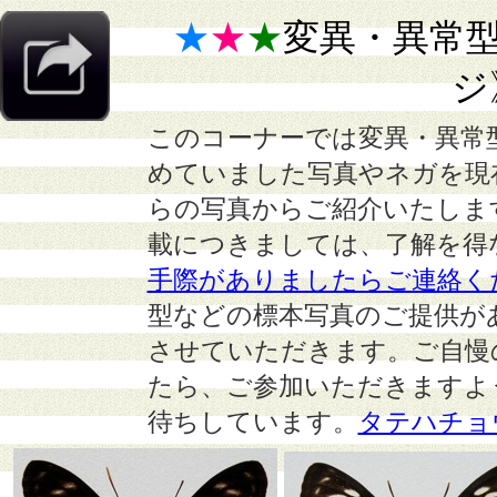
★
★
★
変異・異常
ジ
このコーナーでは変異・異常
めていました写真やネガを現
らの写真からご紹介いたしま
載につきましては、了解を得
手際がありましたらご連絡く
型などの標本写真のご提供が
させていただきます。ご自慢
たら、ご参加いただきますよ
待ちしています。
タテハチョ