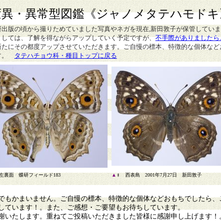
変異・異常型図鑑
《ジャノメタテハモドキ
研出版の頃から撮りためていました写真やネガを現在,新田敦子が保管してい
ましては、了解を得ながらアップしていく予定ですが、
不手際がありましたら
新たにその都度アップさせていただきます。ご自慢の標本、特徴的な個体など
す。
タテハチョウ科・種目トップに戻る
左裏面 蝶研フィールド183
▲
♀ 西表島 2001年7月27日 新田敦子
もかまいません。ご自慢の標本、特徴的な個体などおもちでしたら、
しています！。また、ご感想・ご要望もお待ちしています。
謝いたします。重ねてご投稿いただきました皆様に感謝申し上げます！