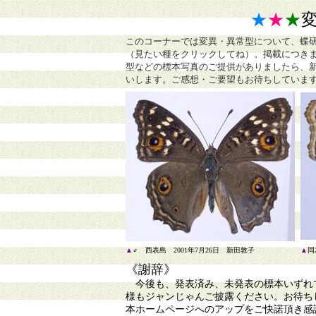
★
★
★
このコーナーでは変異・異常型について、蝶
（見たい種をクリックしてね）。掲載につき
型などの標本写真のご提供がありましたら、
いします。ご感想・ご要望もお待ちしていま
▲
♂ 西表島 2001年7月26日 新田敦子
▲
同
《謝辞》
今後も、発表済み、未発表の標本いずれで
様もジャンじゃんご披露ください。お待ち
本ホームページへのアップをご快諾頂き感