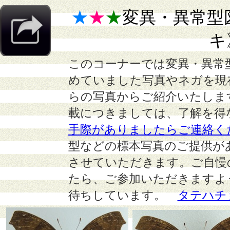
★
★
★
変異・異常型
キ
このコーナーでは変異・異常
めていました写真やネガを現
らの写真からご紹介いたしま
載につきましては、了解を得
手際がありましたらご連絡く
型などの標本写真のご提供が
させていただきます。ご自慢
たら、ご参加いただきますよ
待ちしています。
タテハチ