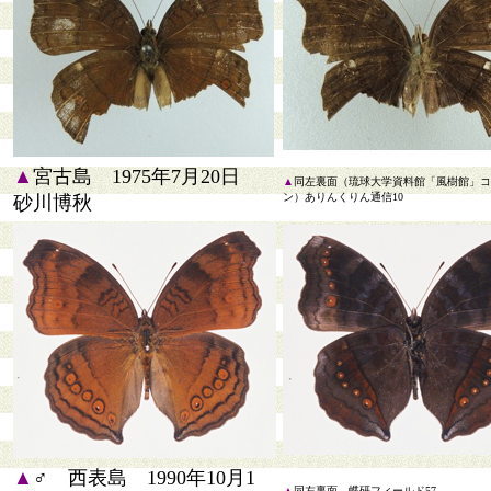
▲
宮古島 1975年7月20日
▲
同左裏面（琉球大学資料館「風樹館」コ
ン）ありんくりん通信10
砂川博秋
▲
♂ 西表島 1990年10月1
▲
同左裏面 蝶研フィールド57