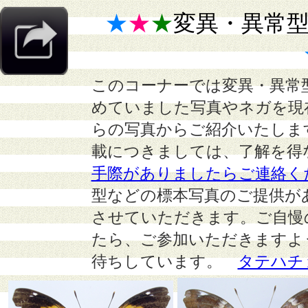
★
★
★
変異・異常
このコーナーでは変異・異常
めていました写真やネガを現
らの写真からご紹介いたしま
載につきましては、了解を得
手際がありましたらご連絡く
型などの標本写真のご提供が
させていただきます。ご自慢
たら、ご参加いただきますよ
待ちしています。
タテハチ