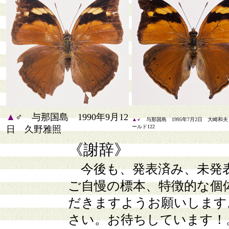
▲
♂ 与那国島 1990年9月12
▲
♂ 与那国島 1995年7月2日 大崎和
ールド122
日 久野雅照
《謝辞》
今後も、発表済み、未発
ご自慢の標本、特徴的な個
だきますようお願いします
さい。お待ちしています！