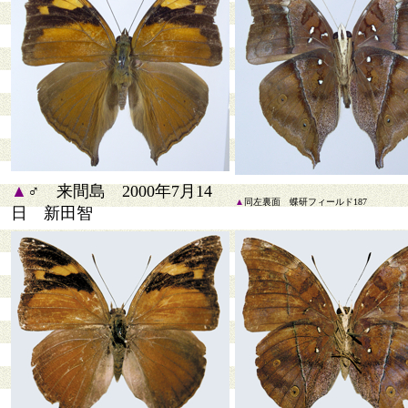
▲
♂ 来間島 2000年7月14
▲
同左裏面 蝶研フィールド187
日 新田智