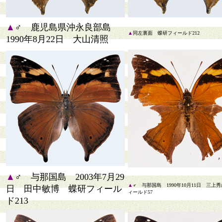
▲
♂ 鹿児島県沖永良部島
▲
同左裏面 蝶研フィールド212
1990年8月22日 大山清照
▲
♂ 与那国島 2003年7月29
▲
♂ 与那国島 1990年10月11日 三上
日 田中敏博 蝶研フィール
ィールド57
ド213