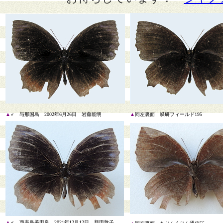
▲
♂ 与那国島 2002年6月26日 岩藤能明
▲
同左裏面 蝶研フィールド195
.
▲
♂ 西表島美田良 2021年12月12日 新田敦子