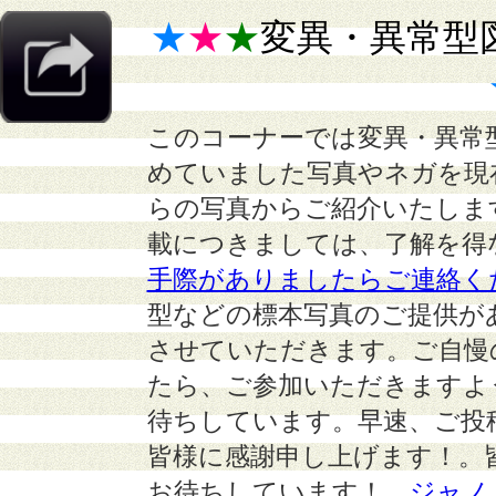
★
★
★
変異・異常型
このコーナーでは変異・異常
めていました写真やネガを現
らの写真からご紹介いたしま
載につきましては、了解を得
手際がありましたらご連絡く
型などの標本写真のご提供が
させていただきます。ご自慢
たら、ご参加いただきますよ
待ちしています。早速、ご投
皆様に感謝申し上げます！。
お待ちしています！
ジャノ