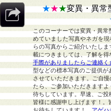
★
★
★
変異・異常
このコーナーでは変異・異常
めていました写真やネガを現
らの写真からご紹介いたしま
載につきましては、了解を得
手際がありましたらご連絡く
型などの標本写真のご提供が
させていただきます。ご自慢
たら、ご参加いただきますよ
待ちしています。早速、ご投
皆様に感謝申し上げます！。
お待ちしています！
アゲハ