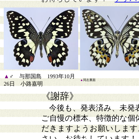
▲
♂ 与那国島 1993年10月
▲
同左裏面
26日 小路嘉明
《謝辞》
今後も、発表済み、未発
ご自慢の標本、特徴的な個
だきますようお願いします
さい。お待ちしています！