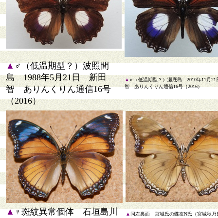
▲
♂（低温期型？）波照間
島 1988年5月21日 新田
▲
♂（低温期型？）瀬底島 2010年11月2
智 ありんくりん通信16号（2016）
智 ありんくりん通信16号
（2016）
▲
♀斑紋異常個体 石垣島川
▲
同左裏面 宮城氏の蝶友N氏（宮城秋乃