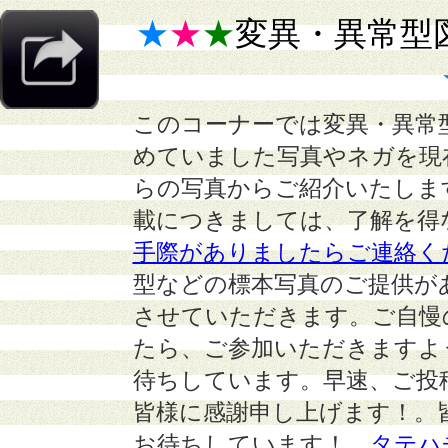
★
★
★
変異・異常型
このコーナーでは変異・異常
めていました写真やネガを現
らの写真からご紹介いたしま
載につきましては、了解を得
手際がありましたらご連絡く
型などの標本写真のご提供が
させていただきます。ご自慢
たら、ご参加いただきますよ
待ちしています。早速、ご投
皆様に感謝申し上げます！。
お待ちしています！
タテハ