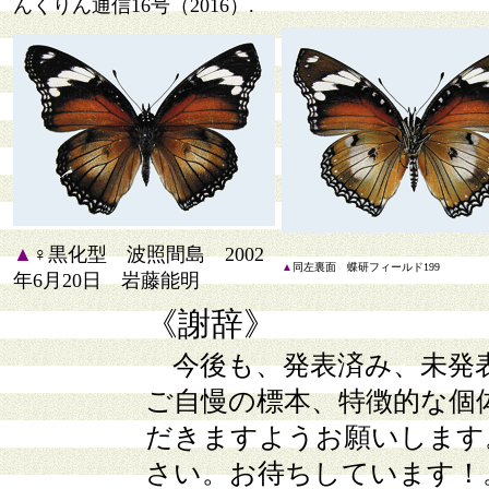
んくりん通信16号（2016）.
▲
♀黒化型 波照間島 2002
▲
同左裏面 蝶研フィールド199
年6月20日 岩藤能明
《謝辞》
今後も、発表済み、未発
ご自慢の標本、特徴的な個
だきますようお願いします
さい。お待ちしています！