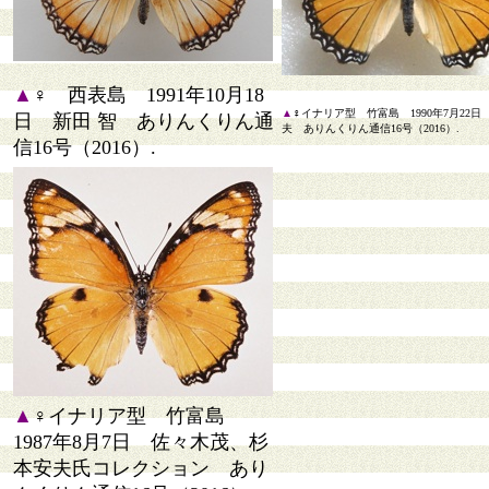
▲
♀ 西表島 1991年10月18
▲
♀イナリア型 竹富島 1990年7月22日
日 新田 智 ありんくりん通
夫 ありんくりん通信16号（2016）.
信16号（2016）.
▲
♀イナリア型 竹富島
1987年8月7日 佐々木茂、杉
本安夫氏コレクション あり