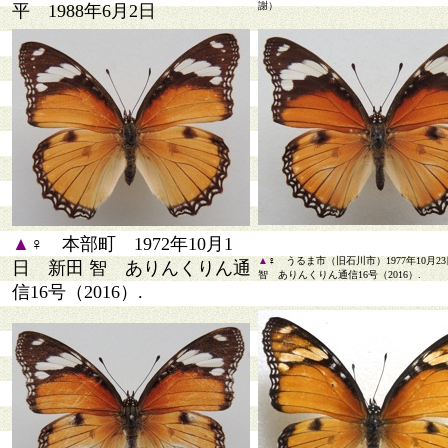
謝）
平 1988年6月2日
▲
♀ 本部町 1972年10月1
▲
♀ うるま市（旧石川市）1977年10月2
日 新田 智 ありんくりん通
智 ありんくりん通信16号（2016）.
信16号（2016）.