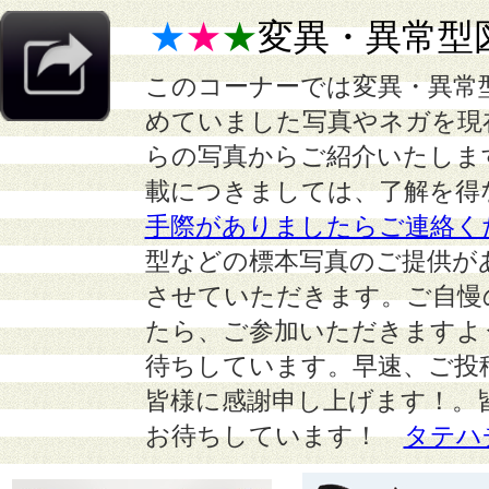
★
★
★
変異・異常型
このコーナーでは変異・異常
めていました写真やネガを現
らの写真からご紹介いたしま
載につきましては、了解を得
手際がありましたらご連絡く
型などの標本写真のご提供が
させていただきます。ご自慢
たら、ご参加いただきますよ
待ちしています。早速、ご投
皆様に感謝申し上げます！。
お待ちしています！
タテハ