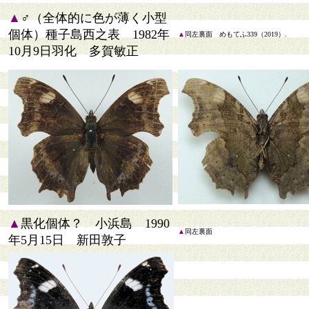
▲
♂（全体的に色が薄く小型
個体）種子島西之表 1982年
▲
同左裏面 めもてふ339（2019）.
10月9日羽化 多賀敏正
▲
黒化個体？ 小浜島 1990
▲
同左裏面
年5月15日 新田敦子