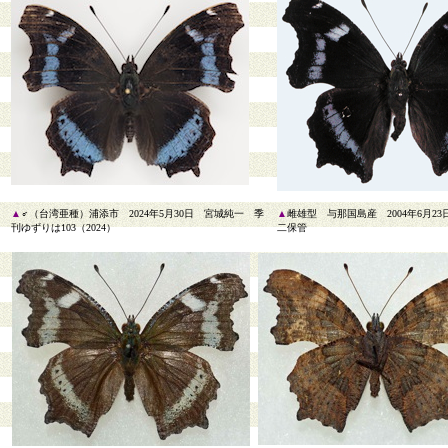
▲
♂（台湾亜種）浦添市 2024年5月30日 宮城純一 季
▲
雌雄型 与那国島産 2004年6月2
刊ゆずりは103（2024）
二保管