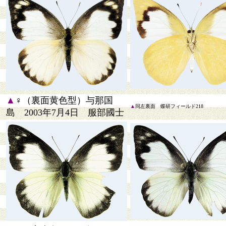
▲
♀（裏面黄色型）与那国
▲
同左裏面 蝶研フィールド218
島 2003年7月4日 服部國士