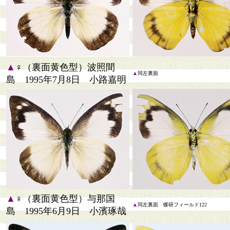
▲
♀（裏面黄色型）波照間
▲
同左裏面
島 1995年7月8日 小路嘉明
▲
♀（裏面黄色型）与那国
▲
同左裏面 蝶研フィールド122
島 1995年6月9日 小濱琢哉