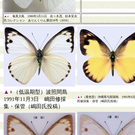
▲
♂ 奄美大島 1980年5月11日 佐々木茂、杉本安夫
氏コレクション ありんくりん通信18号（2016）.
▲
♀（低温期型）波照間島
▲
♀（黄色型）沖縄県与那国島 1995年6月
1991年11月3日 嶋田修採
田修採集・保管（嶋田氏投稿）
集・保管（嶋田氏投稿）