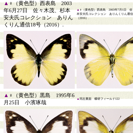
▲
♀（黄色型）西表島 2003
年6月27日 佐々木茂、杉本
▲
♀（黄色型）西表島 2003年7月1日 
本安夫氏コレクション ありんくりん通信
安夫氏コレクション ありん
（2016）.
くりん通信18号（2016）.
▲
♀（黄色型）黒島 1995年6
▲
同左裏面 蝶研フィールド122
月25日 小濱琢哉