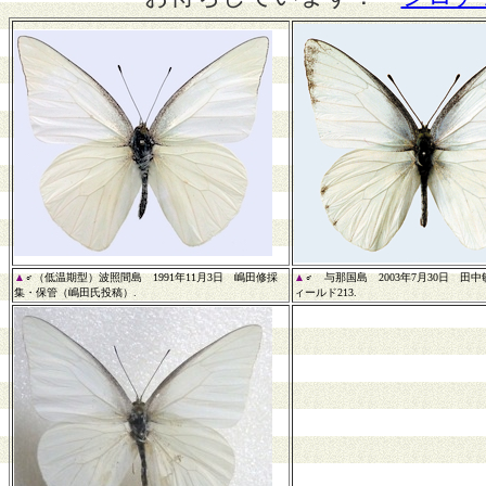
▲
♂（低温期型）波照間島 1991年11月3日 嶋田修採
▲
♂ 与那国島 2003年7月30日 田
集・保管（嶋田氏投稿）.
ィールド213.