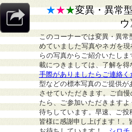
★
★
★
変異・異常
ウ
このコーナーでは変異・異常
めていました写真やネガを現
らの写真からご紹介いたしま
載につきましては、了解を得
手際がありましたらご連絡く
型などの標本写真のご提供が
させていただきます。ご自慢
たら、ご参加いただきますよ
待ちしています。早速、ご投
皆様に感謝申し上げます！。
お待ちしています！
シロチ