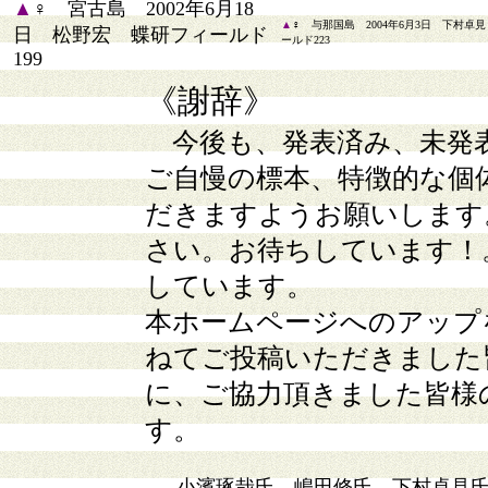
▲
♀ 宮古島 2002年6月18
▲
♀ 与那国島 2004年6月3日 下村卓
日 松野宏 蝶研フィールド
ールド223
199
《謝辞》
今後も、発表済み、未発
ご自慢の標本、特徴的な個
だきますようお願いします
さい。お待ちしています！
しています。
本ホームページへのアップ
ねてご投稿いただきました
に、ご協力頂きました皆様
す。
小濱琢哉氏、嶋田修氏、下村卓見