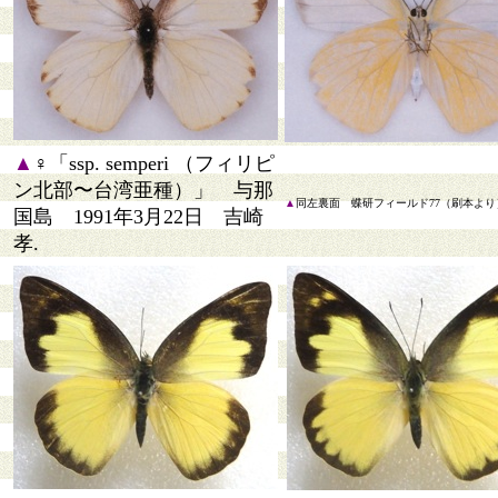
▲
♀「ssp. semperi （フィリピ
ン北部〜台湾亜種）」 与那
▲
同左裏面 蝶研フィールド77（刷本より
国島 1991年3月22日 吉崎
孝.