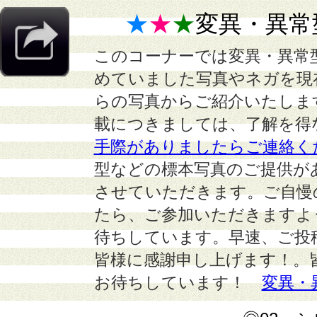
★
★
★
変異・異常
このコーナーでは変異・異常
めていました写真やネガを現
らの写真からご紹介いたしま
載につきましては、了解を得
手際がありましたらご連絡く
型などの標本写真のご提供が
させていただきます。ご自慢
たら、ご参加いただきますよ
待ちしています。早速、ご投
皆様に感謝申し上げます！。
お待ちしています！
変異・