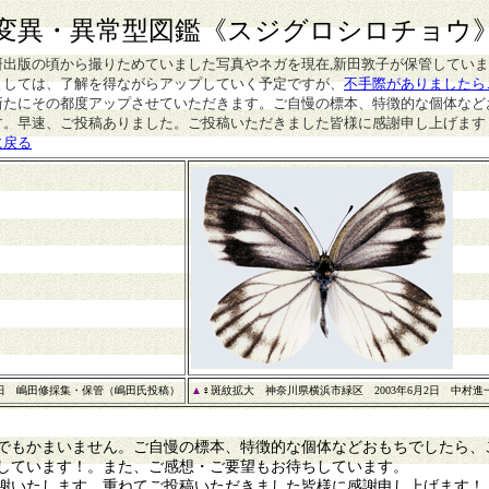
変異・異常型図鑑
《スジグロシロチョウ
研出版の頃から撮りためていました写真やネガを現在,新田敦子が保管してい
ましては、了解を得ながらアップしていく予定ですが、
不手際がありましたら
新たにその都度アップさせていただきます。ご自慢の標本、特徴的な個体など
す。早速、ご投稿ありました。ご投稿いただきました皆様に感謝申し上げます
に戻る
日
嶋田修採集・保管（嶋田氏投稿）
▲
♀斑紋拡大 神奈川県横浜市緑区 2003年6月2日 中村進
もかまいません。ご自慢の標本、特徴的な個体などおもちでしたら、
しています！。また、ご感想・ご要望もお待ちしています。
謝いたします。重ねてご投稿いただきました皆様に感謝申し上げます！