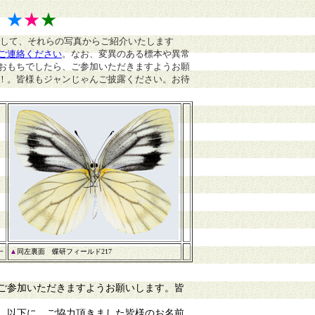
》
★
★
★
まして、それらの写真からご紹介いたします
ご連絡ください
。
なお、変異のある標本や異常
おもちでしたら、ご参加いただきますようお願
！。皆様もジャンじゃんご披露ください。お待
一
▲
同左裏面 蝶研フィールド217
ご参加いただきますようお願いします。皆
。以下に、ご協力頂きました皆様のお名前