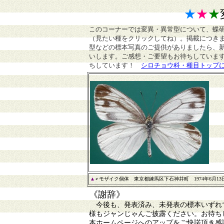
★
★
★
このコーナーでは変異・異常型について、蝶
（見たい種をクリックしてね）。掲載につき
型などの標本写真のご提供がありましたら、
いします。ご感想・ご要望もお待ちしていま
ちしています！
シロチョウ科・種目トップ
▲
♂モザイク個体 東京都練馬区下石神井町 1974年6月13
《謝辞》
今後も、発表済み、未発表の標本いずれで
様もジャンじゃんご披露ください。お待ち
本ホームページへのアップをご快諾頂き感