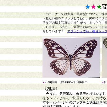
★
★
★
このコーナーでは変異・異常型について、蝶
（見たい種をクリックしてね）。掲載につき
型などの標本写真のご提供がありましたら、
いします。ご感想・ご要望もお待ちしていま
ちしています！
マダラチョウ科・種目トッ
▲
♂ 与那国島 1998年4月30日 畑井興三
▲
同
《謝辞》
今後も、発表済み、未発表の標本いずれで
様もジャンじゃんご披露ください。お待ち
本ホームページへのアップをご快諾頂き感
をあげて感謝いたします。