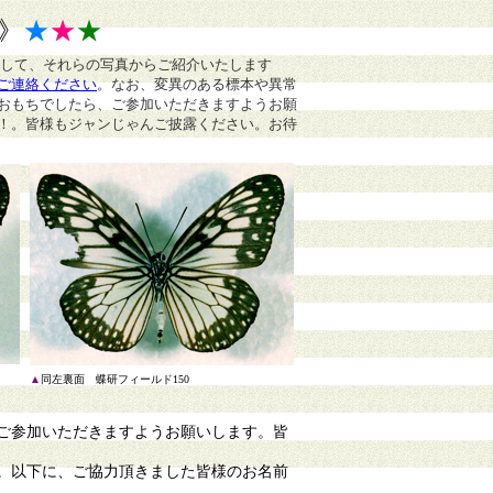
》
★
★
★
まして、それらの写真からご紹介いたします
ご連絡ください
。
なお、変異のある標本や異常
おもちでしたら、ご参加いただきますようお願
！。皆様もジャンじゃんご披露ください。お待
▲
同左裏面 蝶研フィールド150
ご参加いただきますようお願いします。皆
。以下に、ご協力頂きました皆様のお名前