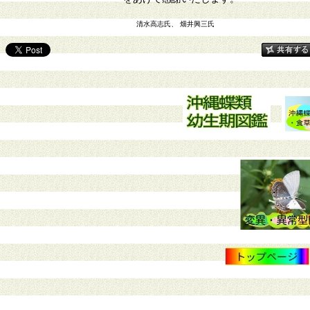
清水高志氏、 畑井興三氏