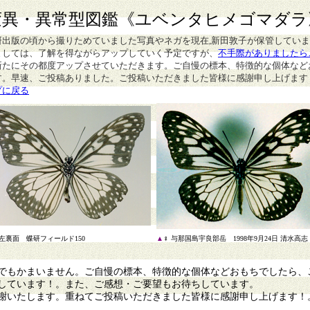
変異・異常型図鑑
《ユベンタヒメゴマダラ
研出版の頃から撮りためていました写真やネガを現在,新田敦子が保管してい
ましては、了解を得ながらアップしていく予定ですが、
不手際がありましたら
新たにその都度アップさせていただきます。ご自慢の標本、特徴的な個体など
す。早速、ご投稿ありました。ご投稿いただきました皆様に感謝申し上げます
プに戻る
左裏面 蝶研フィールド150
▲
♀ 与那国島宇良部岳 1998年9月24日 清水高志
もかまいません。ご自慢の標本、特徴的な個体などおもちでしたら、
しています！。また、ご感想・ご要望もお待ちしています。
謝いたします。重ねてご投稿いただきました皆様に感謝申し上げます！