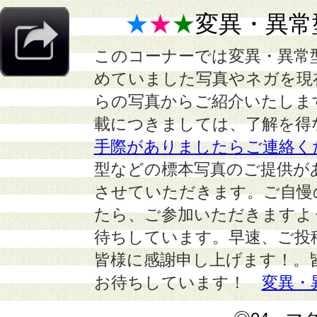
★
★
★
変異・異常
このコーナーでは変異・異常
めていました写真やネガを現
らの写真からご紹介いたしま
載につきましては、了解を得
手際がありましたらご連絡く
型などの標本写真のご提供が
させていただきます。ご自慢
たら、ご参加いただきますよ
待ちしています。早速、ご投
皆様に感謝申し上げます！。
お待ちしています！
変異・