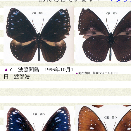
▲
♂ 波照間島 1996年10月1
▲
同左裏面 蝶研フィールド131
日 渡部浩