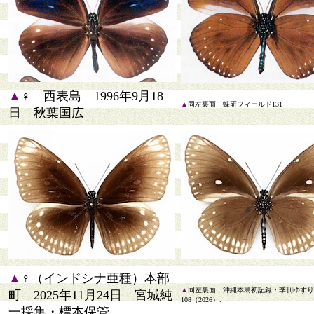
▲
♀ 西表島 1996年9月18
▲
同左裏面 蝶研フィールド131
日 秋葉国広
▲
♀（インドシナ亜種）本部
▲
同左
裏面 沖縄本島初記録・季刊ゆずり
町 2025年11月24日 宮城純
108（2026）.
一採集・標本保管