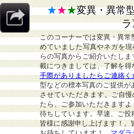
★
★
★
変異・異常
ラ
このコーナーでは変異・異常
めていました写真やネガを現
らの写真からご紹介いたしま
載につきましては、了解を得
手際がありましたらご連絡く
型などの標本写真のご提供が
させていただきます。ご自慢
たら、ご参加いただきますよ
待ちしています。早速、ご投
皆様に感謝申し上げます！。
お待ちしています！
マダラ