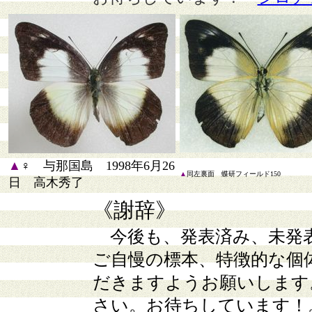
▲
♀ 与那国島 1998年6月26
▲
同左裏面 蝶研フィールド150
日 高木秀了
《謝辞》
今後も、発表済み、未発
ご自慢の標本、特徴的な個
だきますようお願いします
さい。お待ちしています！