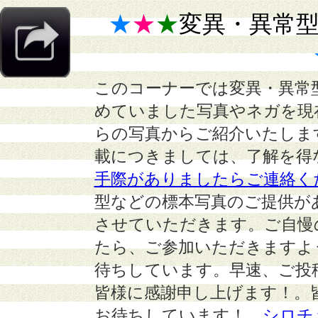
★
★
★
変異・異常
このコーナーでは変異・異常
めていました写真やネガを現
らの写真からご紹介いたしま
載につきましては、了解を得
手際がありましたらご連絡く
型などの標本写真のご提供が
させていただきます。ご自慢
たら、ご参加いただきますよ
待ちしています。早速、ご投
皆様に感謝申し上げます！。
お待ちしています！
シロチ