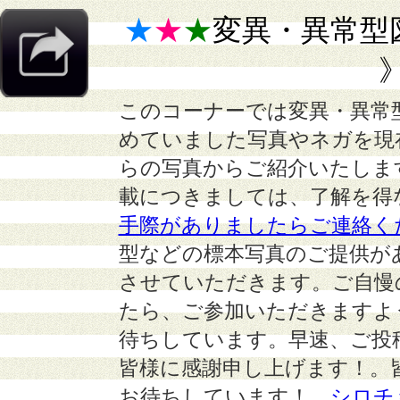
★
★
★
変異・異常型
このコーナーでは変異・異常
めていました写真やネガを現
らの写真からご紹介いたしま
載につきましては、了解を得
手際がありましたらご連絡く
型などの標本写真のご提供が
させていただきます。ご自慢
たら、ご参加いただきますよ
待ちしています。早速、ご投
皆様に感謝申し上げます！。
お待ちしています！
シロチ