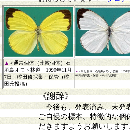
▲
♂通常個体（比較個体）石
垣島オモト林道 1990年11月
▲
♂白化個体 石垣島バンナ公園 1991
嶋田修採集・保管（嶋田氏投稿）
7日
嶋田修採集・保管（嶋
田氏投稿）
《謝辞》
今後も、発表済み、未発
ご自慢の標本、特徴的な個
だきますようお願いします