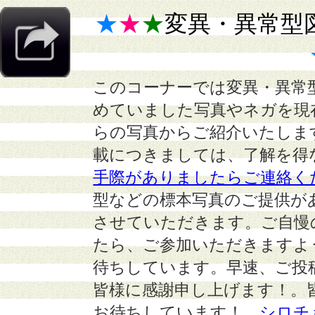
★
★
★
変異・異常型
このコーナーでは変異・異常
めていました写真やネガを現
らの写真からご紹介いたしま
載につきましては、了解を得
手際がありましたらご連絡く
型などの標本写真のご提供が
させていただきます。ご自慢
たら、ご参加いただきますよ
待ちしています。早速、ご投
皆様に感謝申し上げます！。
お待ちしています！
シロチ