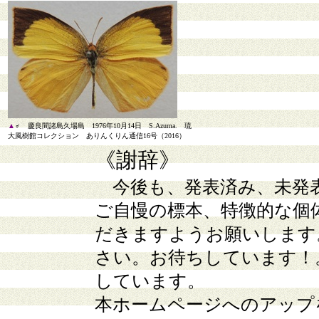
▲
♂ 慶良間諸島久場島 1976年10月14日 S.Azuma. 琉
大風樹館コレクション ありんくりん通信16号（2016）
《謝辞》
今後も、発表済み、未発
ご自慢の標本、特徴的な個
だきますようお願いします
さい。お待ちしています！
しています。
本ホームページへのアップ