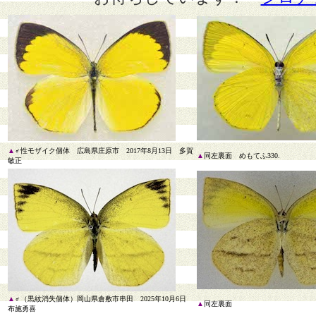
▲
♂性モザイク個体 広島県庄原市 2017年8月13日 多賀
▲
同左
裏面 めもてふ330.
敏正
▲
♂（黒紋消失個体）岡山県倉敷市串田 2025年10月6日
▲
同左
裏面
布施勇喜