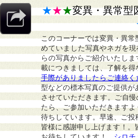
★
★
★
変異・異常型
このコーナーでは変異・異常
めていました写真やネガを現
らの写真からご紹介いたしま
載につきましては、了解を得
手際がありましたらご連絡く
型などの標本写真のご提供が
させていただきます。ご自慢
たら、ご参加いただきますよ
待ちしています。早速、ご投
皆様に感謝申し上げます！。
お待ちしています！
シロチ