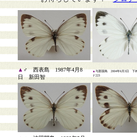
▲
♂ 西表島 1987年4月8
▲
与那国島 2004年6月3日 
ド223
日 新田智