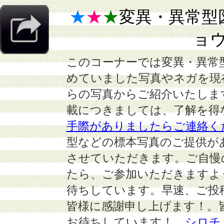
★
★
★
変異・異常型
ョウ
このコーナーでは変異・異常
めていました写真やネガを現
らの写真からご紹介いたしま
載につきましては、了解を得
手際がありましたらご連絡く
型などの標本写真のご提供が
させていただきます。ご自慢
たら、ご参加いただきますよ
待ちしています。早速、ご投
皆様に感謝申し上げます！。
お待ちしています！
シロチ