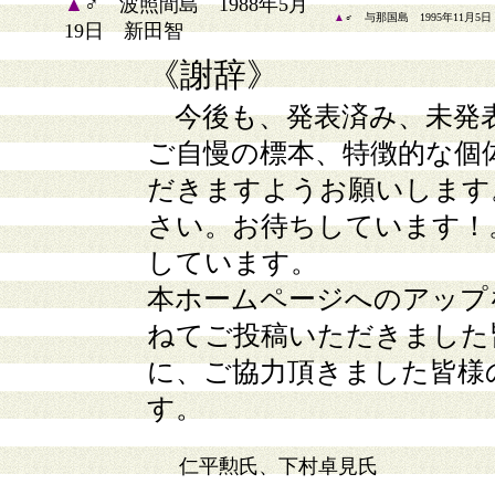
▲
♂ 波照間島 1988年5月
▲
♂ 与那国島 1995年11月5
19日 新田智
《謝辞》
今後も、発表済み、未発
ご自慢の標本、特徴的な個
だきますようお願いします
さい。お待ちしています！
しています。
本ホームページへのアップ
ねてご投稿いただきました
に、ご協力頂きました皆様
す。
仁平勲氏、下村卓見氏