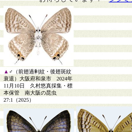
▲
♂（前翅過剰紋・後翅斑紋
衰退）大阪府和泉市 2024年
11月10日 久村悠真採集・標
本保管 南大阪の昆虫
27:1（2025）