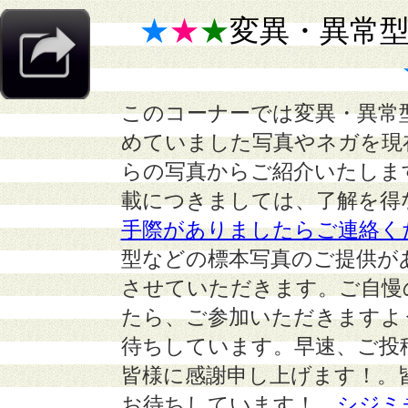
★
★
★
変異・異常
このコーナーでは変異・異常
めていました写真やネガを現
らの写真からご紹介いたしま
載につきましては、了解を得
手際がありましたらご連絡く
型などの標本写真のご提供が
させていただきます。ご自慢
たら、ご参加いただきますよ
待ちしています。早速、ご投
皆様に感謝申し上げます！。
お待ちしています！
シジミ