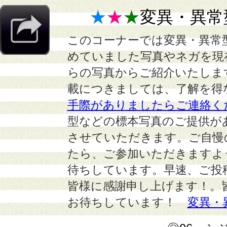
★
★
★
変異・異常
このコーナーでは変異・異常
めていました写真やネガを現
らの写真からご紹介いたしま
載につきましては、了解を得
手際がありましたらご連絡く
型などの標本写真のご提供が
させていただきます。ご自慢
たら、ご参加いただきますよ
待ちしています。早速、ご投
皆様に感謝申し上げます！。
お待ちしています！
変異・