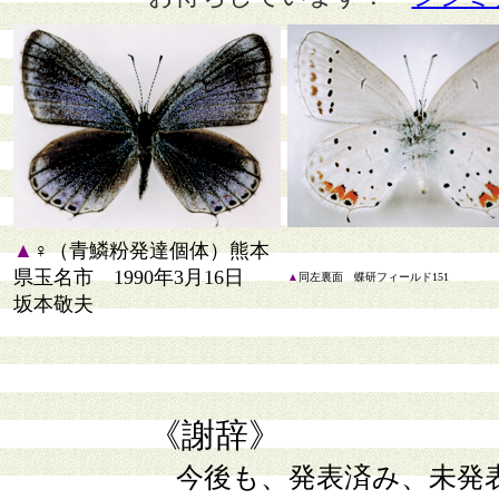
▲
♀（青鱗粉発達個体）熊本
県玉名市 1990年3月16日
▲
同左裏面 蝶研フィールド151
坂本敬夫
《謝辞》
今後も、発表済み、未発