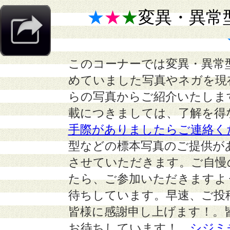
★
★
★
変異・異常
このコーナーでは変異・異常
めていました写真やネガを現
らの写真からご紹介いたしま
載につきましては、了解を得
手際がありましたらご連絡く
型などの標本写真のご提供が
させていただきます。ご自慢
たら、ご参加いただきますよ
待ちしています。早速、ご投
皆様に感謝申し上げます！。
お待ちしています！
シジミ